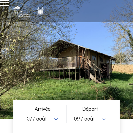
Arrivée
Départ
07
/ août
09
/ août