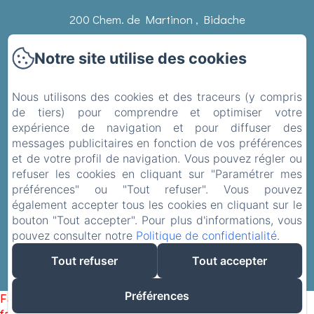
200 Chem. de Martinon , Bidache
Téléphone: 0670345113 / 0658545832
Notre site utilise des cookies
domainedeslaminak@gmail.com
Nous utilisons des cookies et des traceurs (y compris
de tiers) pour comprendre et optimiser votre
Accueil
expérience de navigation et pour diffuser des
messages publicitaires en fonction de vos préférences
Les chambres
et de votre profil de navigation. Vous pouvez régler ou
La région
refuser les cookies en cliquant sur "Paramétrer mes
préférences" ou "Tout refuser". Vous pouvez
Contact
également accepter tous les cookies en cliquant sur le
bouton "Tout accepter". Pour plus d'informations, vous
pouvez consulter notre
Politique de confidentialité
.
Tout refuser
Tout accepter
Préférences
Failed to load BookingEngine/index: Loading chunk 93
failed. (missing: