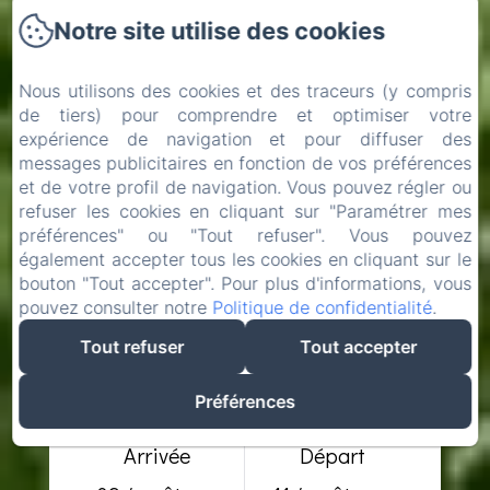
Notre site utilise des cookies
Nous utilisons des cookies et des traceurs (y compris
de tiers) pour comprendre et optimiser votre
expérience de navigation et pour diffuser des
messages publicitaires en fonction de vos préférences
et de votre profil de navigation. Vous pouvez régler ou
refuser les cookies en cliquant sur "Paramétrer mes
préférences" ou "Tout refuser". Vous pouvez
également accepter tous les cookies en cliquant sur le
bouton "Tout accepter". Pour plus d'informations, vous
pouvez consulter notre
Politique de confidentialité
.
Tout refuser
Tout accepter
Préférences
Arrivée
Départ