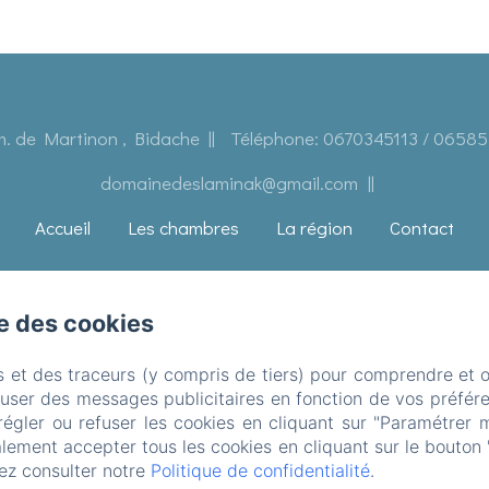
. de Martinon , Bidache
Téléphone: 0670345113 / 0658
domainedeslaminak@gmail.com
Accueil
Les chambres
La région
Contact
Créé par Amenitiz
se des cookies
s et des traceurs (y compris de tiers) pour comprendre et 
fuser des messages publicitaires en fonction de vos préfére
régler ou refuser les cookies en cliquant sur "Paramétrer 
lement accepter tous les cookies en cliquant sur le bouton 
ez consulter notre
Politique de confidentialité
.