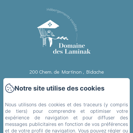
200 Chem. de Martinon , Bidache
Téléphone: 0670345113 / 0658545832
Notre site utilise des cookies
domainedeslaminak@gmail.com
Nous utilisons des cookies et des traceurs (y compris
de tiers) pour comprendre et optimiser votre
Accueil
expérience de navigation et pour diffuser des
messages publicitaires en fonction de vos préférences
Les chambres
et de votre profil de navigation. Vous pouvez régler ou